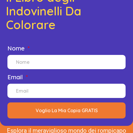
Indovinelli Da
Colorare
Nome
Email
Voglio La Mia Copia GRATIS
Esplora il meraviglioso mondo dei rompicapo