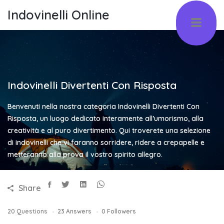
Indovinelli Online
Indovinelli Divertenti Con Risposta
Benvenuti nella nostra categoria Indovinelli Divertenti Con
Risposta, un luogo dedicato interamente all’umorismo, alla
creatività e al puro divertimento. Qui troverete una selezione
di indovinelli che vi faranno sorridere, ridere a crepapelle e
metteranno alla prova il vostro spirito allegro.
Share
20
Questions
23
Answers
0
Followers