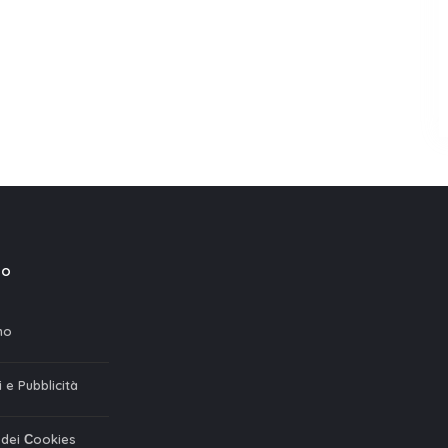
mo
mo
 e Pubblicità
a dei Сookies