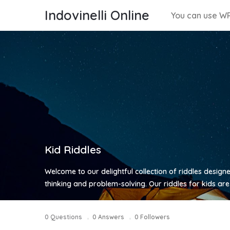
Indovinelli Online
You can use WP
Kid Riddles
Welcome to our delightful collection of riddles designe
thinking and problem-solving. Our riddles for kids are
0
Questions
0
Answers
0
Followers