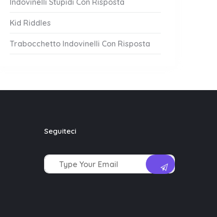
Indovinelli Stupidi Con Risposta
Kid Riddles
Trabocchetto Indovinelli Con Risposta
Seguiteci