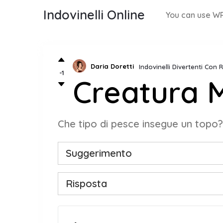
Indovinelli Online
You can use WP
Daria Doretti
Indovinelli Divertenti Con 
-1
Creatura 
Che tipo di pesce insegue un topo?
Suggerimento
Risposta