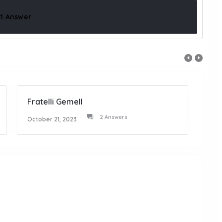
1 Answer
Fratelli Gemell
Tasc
2 Answers
October 21, 2023
Octob