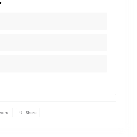
.
wers
Share