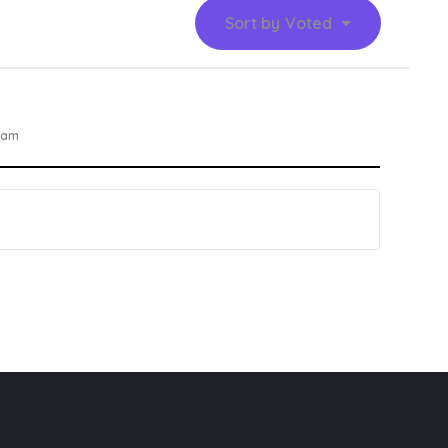
Sort by
Voted
 am