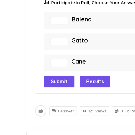
Participate in Poll, Choose Your Answer
Balena
Gatto
Cane
Submit
Results
1 Answer
121
Views
0
Follo