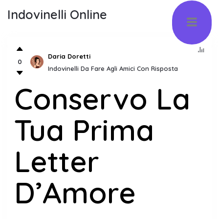
Indovinelli Online
Daria Doretti
0
Indovinelli Da Fare Agli Amici Con Risposta
Conservo La
Tua Prima
Letter
D’Amore