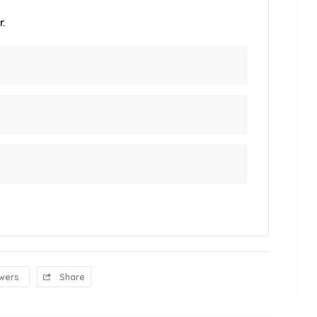
.
wers
Share