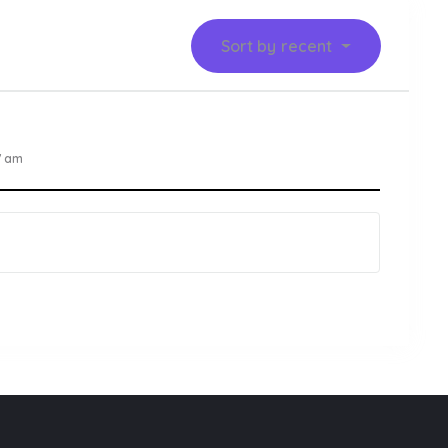
Sort by
recent
7 am