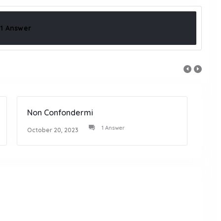
1 Answer
Non Confondermi
Bian
1 Answer
October 20, 2023
Octob