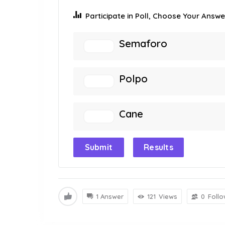
Participate in Poll, Choose Your Answer
Semaforo
Polpo
Cane
Submit
Results
1 Answer
121
Views
0
Follo