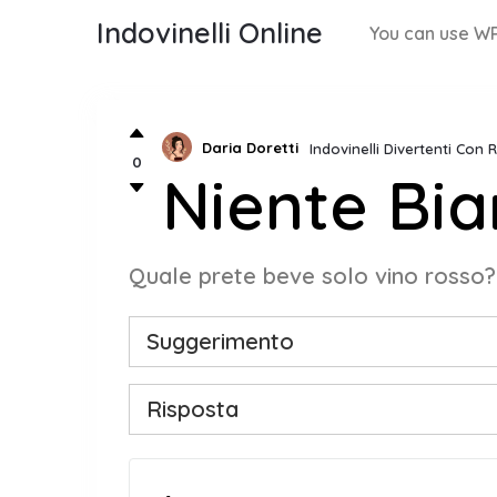
Indovinelli Online
You can use WP
Daria Doretti
Indovinelli Divertenti Con 
0
Niente Bi
Quale prete beve solo vino rosso?
Suggerimento
Risposta