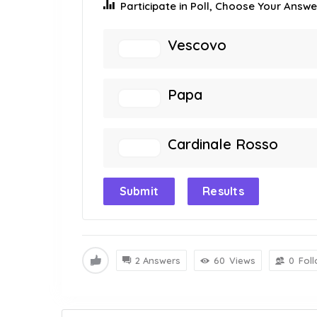
Participate in Poll, Choose Your Answer
Vescovo
Papa
Cardinale Rosso
Submit
Results
2 Answers
60
Views
0
Fol