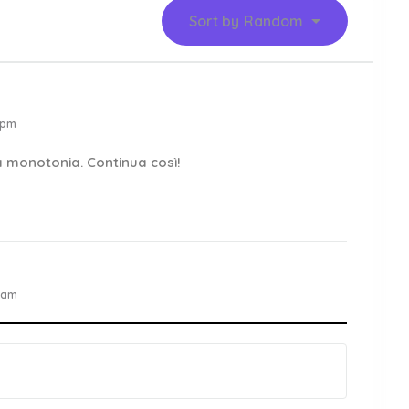
Sort by
Random
 pm
la monotonia. Continua così!
 am