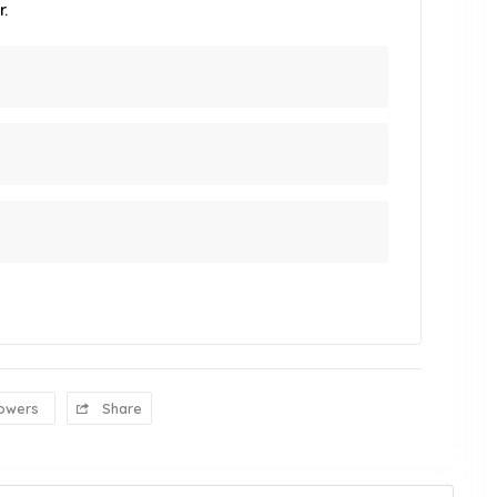
.
lowers
Share