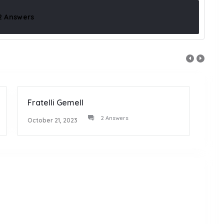
2 Answers
Fratelli Gemell
Tasc
2 Answers
October 21, 2023
Octob