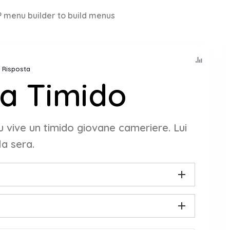
 menu builder to build menus
on Risposta
a Timido
lu vive un timido giovane cameriere. Lui
la sera.