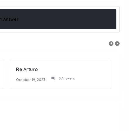
1 Answer
Re Arturo
Film
3 Answers
October 19, 2023
Octob