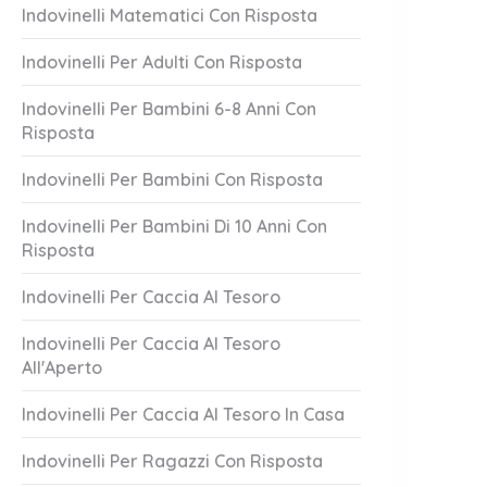
Indovinelli Matematici Con Risposta
Indovinelli Per Adulti Con Risposta
Indovinelli Per Bambini 6-8 Anni Con
Risposta
Indovinelli Per Bambini Con Risposta
Indovinelli Per Bambini Di 10 Anni Con
Risposta
 Horror
Faccio Piazza P
3 Answers
Indovinelli Per Caccia Al Tesoro
er 19, 2023
October 19, 2023
Indovinelli Per Caccia Al Tesoro
All'Aperto
Indovinelli Per Caccia Al Tesoro In Casa
Indovinelli Per Ragazzi Con Risposta