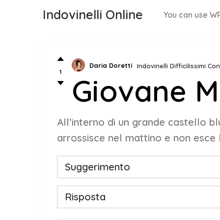
Indovinelli Online
You can use WP
Daria Doretti
Indovinelli Difficilissimi C
1
Giovane M
All’interno di un grande castello b
arrossisce nel mattino e non esce 
Suggerimento
Risposta