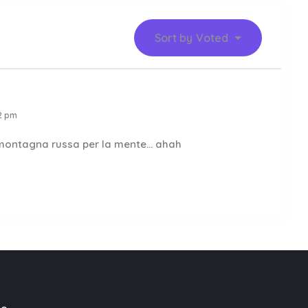
Sort by
Voted
2 pm
a montagna russa per la mente… ahah