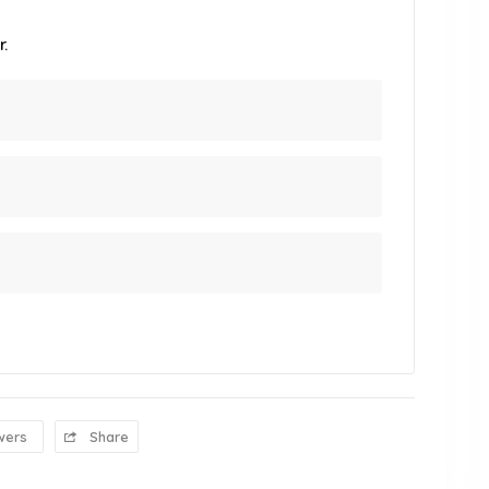
.
wers
Share