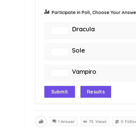
Participate in Poll, Choose Your Answer
Dracula
Sole
Vampiro
Submit
Results
1 Answer
75
Views
0
Follo