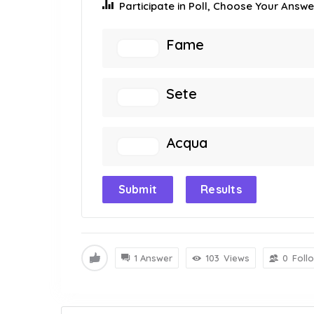
Participate in Poll, Choose Your Answer
Fame
Sete
Acqua
Submit
Results
1 Answer
103
Views
0
Foll