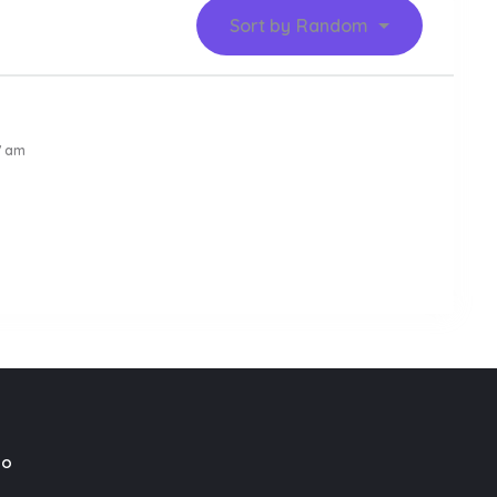
Sort by
Random
7 am
mo