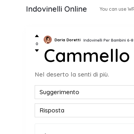
Indovinelli Online
You can use WP
Daria Doretti
Indovinelli Per Bambini 6-
0
Cammello
Nel deserto la senti di più.
Suggerimento
Risposta