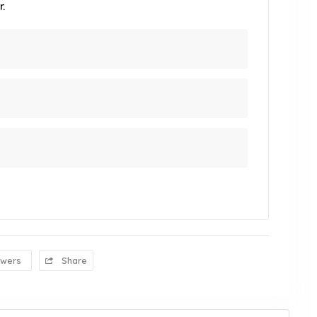
.
owers
Share