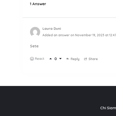
1 Answer
Laura Duni
Added an answer on November 19, 2023 at 12:4
Sete
0
React
Reply
Share
Chi Sia