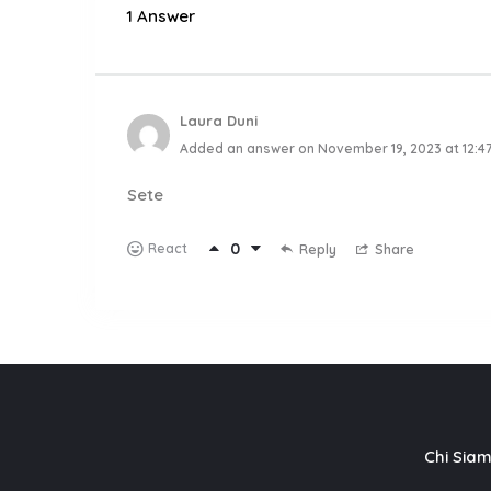
1 Answer
Laura Duni
Added an answer on November 19, 2023 at 12:4
Sete
0
React
Reply
Share
Chi Sia