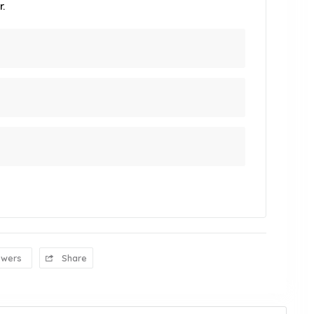
.
owers
Share