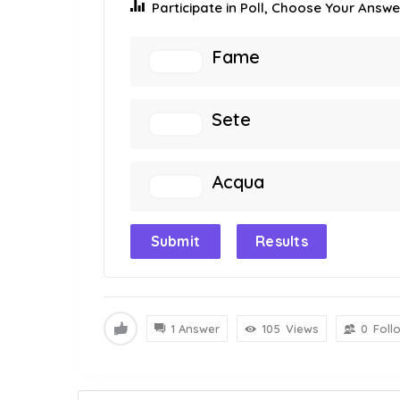
Participate in Poll, Choose Your Answer
Fame
Sete
Acqua
Submit
Results
1 Answer
105
Views
0
Foll