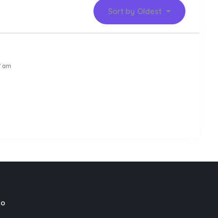
Sort by
Oldest
7 am
mo