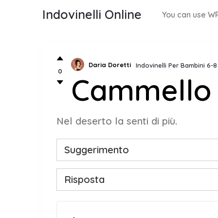
Indovinelli Online
You can use WP
Daria Doretti
Indovinelli Per Bambini 6-
0
Cammello
Nel deserto la senti di più.
Suggerimento
Risposta