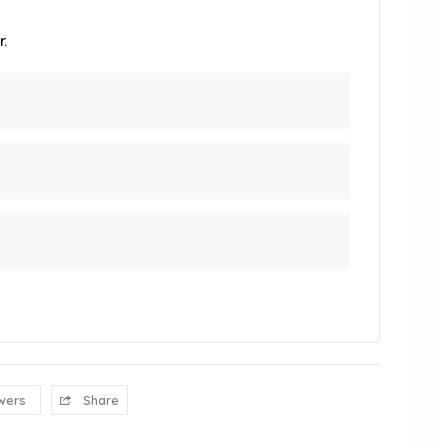
.
wers
Share