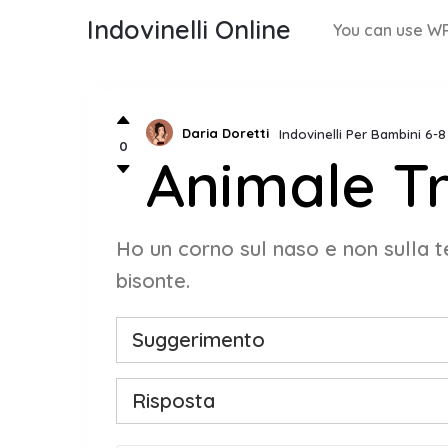
Indovinelli Online
You can use WP
Daria Doretti
Indovinelli Per Bambini 6-
0
Animale Tr
Ho un corno sul naso e non sulla te
bisonte.
Suggerimento
Risposta