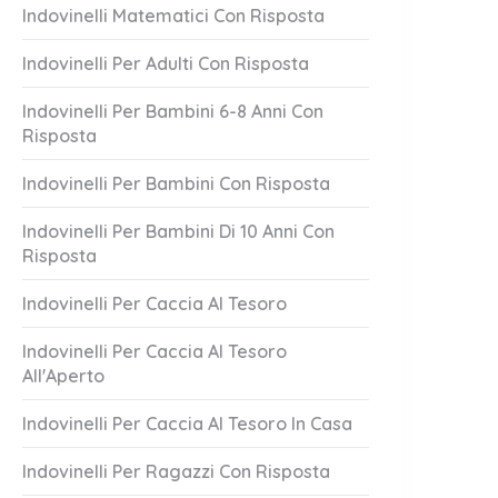
Indovinelli Matematici Con Risposta
Indovinelli Per Adulti Con Risposta
Indovinelli Per Bambini 6-8 Anni Con
Risposta
Indovinelli Per Bambini Con Risposta
Indovinelli Per Bambini Di 10 Anni Con
Risposta
Lascia Mai
Attento A Loro!
1 Answer
Indovinelli Per Caccia Al Tesoro
er 20, 2023
October 20, 2023
Indovinelli Per Caccia Al Tesoro
All'Aperto
Indovinelli Per Caccia Al Tesoro In Casa
Indovinelli Per Ragazzi Con Risposta