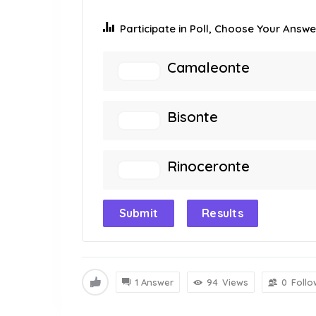
Participate in Poll, Choose Your Answer
Camaleonte
Bisonte
Rinoceronte
Submit
Results
1 Answer
94
Views
0
Follo