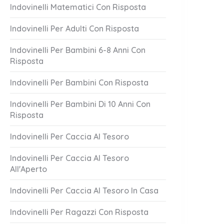
Indovinelli Matematici Con Risposta
Indovinelli Per Adulti Con Risposta
Indovinelli Per Bambini 6-8 Anni Con
Risposta
Indovinelli Per Bambini Con Risposta
Indovinelli Per Bambini Di 10 Anni Con
Risposta
Lascia Mai
Attento A Loro!
1 Answer
Indovinelli Per Caccia Al Tesoro
er 20, 2023
October 20, 2023
Indovinelli Per Caccia Al Tesoro
All'Aperto
Indovinelli Per Caccia Al Tesoro In Casa
Indovinelli Per Ragazzi Con Risposta