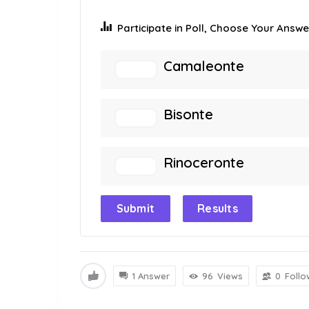
Participate in Poll, Choose Your Answer
Camaleonte
Bisonte
Rinoceronte
Submit
Results
1 Answer
96
Views
0
Follo