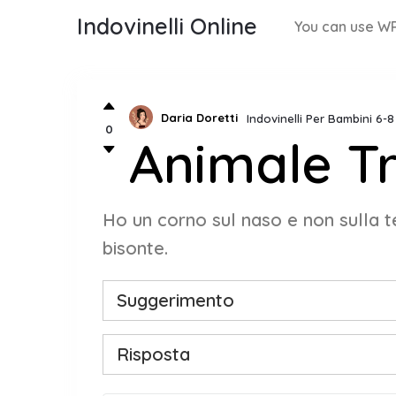
Indovinelli Online
You can use WP
Daria Doretti
Indovinelli Per Bambini 6-
0
Animale Tr
Ho un corno sul naso e non sulla te
bisonte.
Suggerimento
Risposta