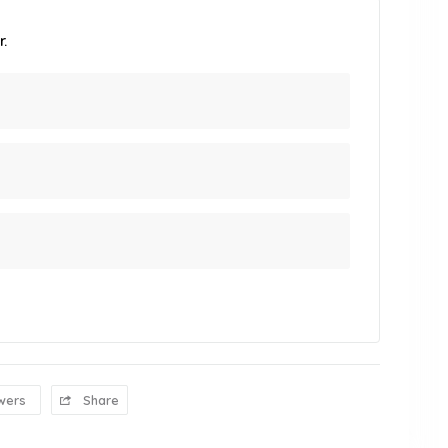
.
wers
Share