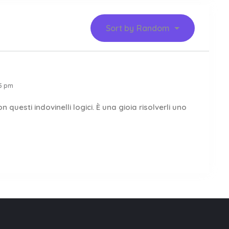
Sort by
Random
05 pm
uesti indovinelli logici. È una gioia risolverli uno