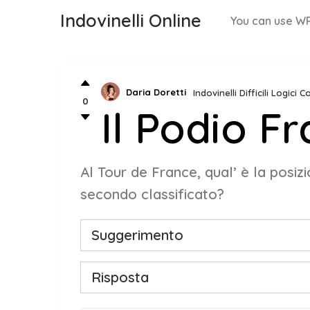
Indovinelli Online
You can use WP
Daria Doretti
Indovinelli Difficili Logici 
0
Il Podio F
Al Tour de France, qual’ è la posizi
secondo classificato?
Suggerimento
Risposta