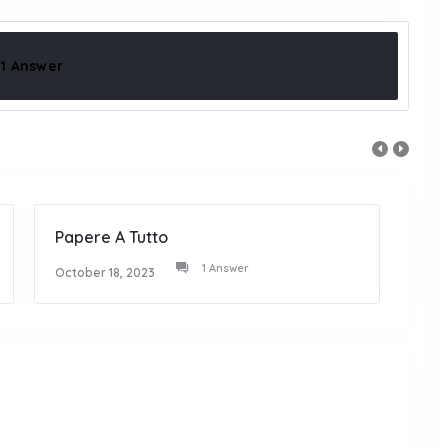
1 Answer
Papere A Tutto
Al F
1 Answer
October 18, 2023
Octob