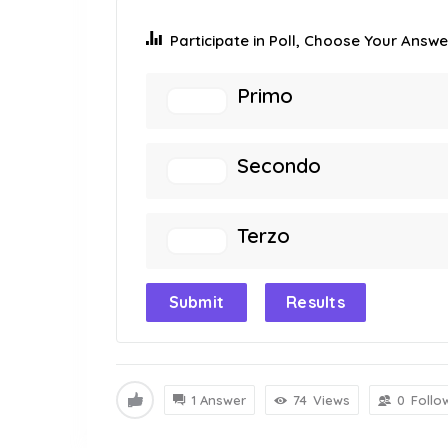
Participate in Poll, Choose Your Answer
Primo
Secondo
Terzo
Submit
Results
1 Answer
74
Views
0
Follo