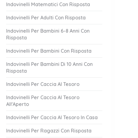
Indovinelli Matematici Con Risposta
Indovinelli Per Adulti Con Risposta
Indovinelli Per Bambini 6-8 Anni Con
Risposta
Indovinelli Per Bambini Con Risposta
Indovinelli Per Bambini Di 10 Anni Con
Risposta
uoco!
Hai Perso Qual
1 Answer
Indovinelli Per Caccia Al Tesoro
er 18, 2023
October 18, 2023
Indovinelli Per Caccia Al Tesoro
All'Aperto
Indovinelli Per Caccia Al Tesoro In Casa
Indovinelli Per Ragazzi Con Risposta