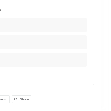
.
wers
Share