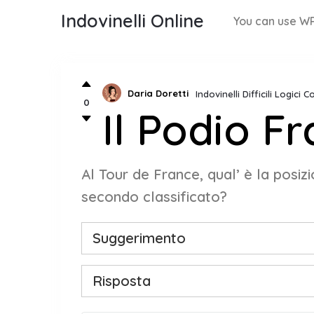
Indovinelli Online
You can use WP
Daria Doretti
Indovinelli Difficili Logici 
0
Il Podio F
Al Tour de France, qual’ è la posizi
secondo classificato?
Suggerimento
Risposta