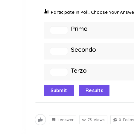
Participate in Poll, Choose Your Answer
Primo
Secondo
Terzo
Submit
Results
1 Answer
73
Views
0
Follo