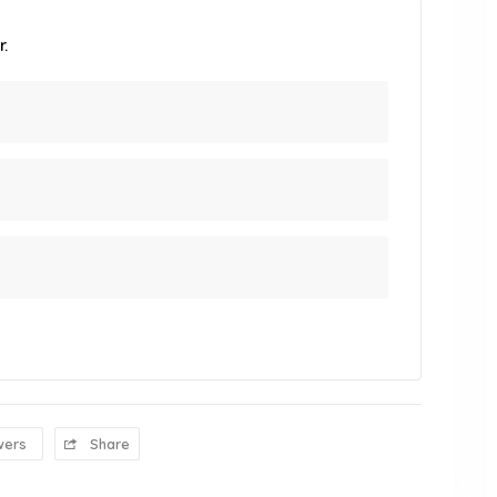
.
wers
Share