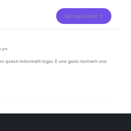
Sort by
Oldest
05 pm
uesti indovinelli logici. È una gioia risolverli uno