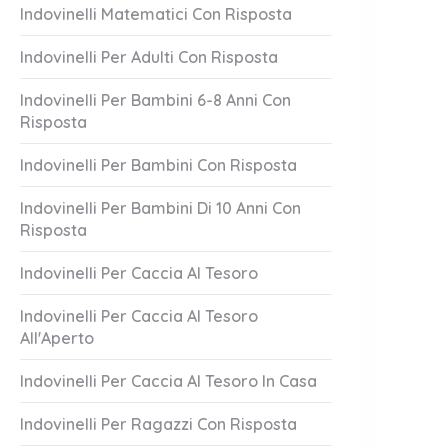
Indovinelli Matematici Con Risposta
Indovinelli Per Adulti Con Risposta
Indovinelli Per Bambini 6-8 Anni Con
Risposta
Indovinelli Per Bambini Con Risposta
Indovinelli Per Bambini Di 10 Anni Con
Risposta
uoco!
Hai Perso Qual
1 Answer
Indovinelli Per Caccia Al Tesoro
er 18, 2023
October 18, 2023
Indovinelli Per Caccia Al Tesoro
All'Aperto
Indovinelli Per Caccia Al Tesoro In Casa
Indovinelli Per Ragazzi Con Risposta