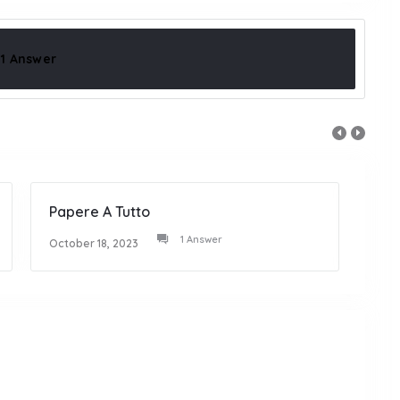
1 Answer
Papere A Tutto
Al F
1 Answer
October 18, 2023
Octob