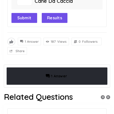
Cane Da Caccia
Submit
Results
1 Answer
187
Views
0
Followers
Share
1 Answer
Related Questions