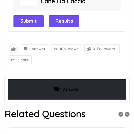
Cane Da Caccia
Submit
Results
1 Answer
186
Views
0
Followers
Share
1 Answer
Related Questions