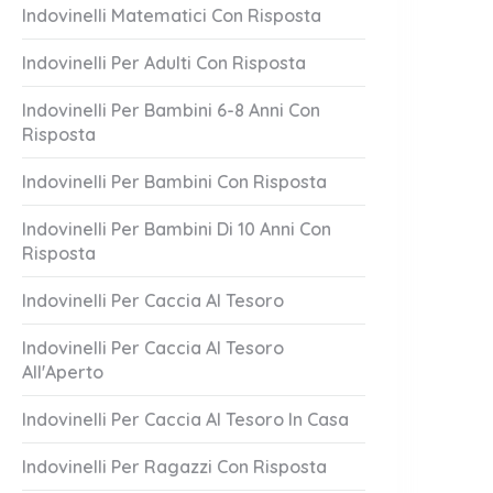
Indovinelli Matematici Con Risposta
Indovinelli Per Adulti Con Risposta
Indovinelli Per Bambini 6-8 Anni Con
Risposta
Indovinelli Per Bambini Con Risposta
Indovinelli Per Bambini Di 10 Anni Con
Risposta
 Auguri!
Linea Del Mare
1 Answer
Indovinelli Per Caccia Al Tesoro
er 20, 2023
October 20, 2023
Indovinelli Per Caccia Al Tesoro
All'Aperto
Indovinelli Per Caccia Al Tesoro In Casa
Indovinelli Per Ragazzi Con Risposta