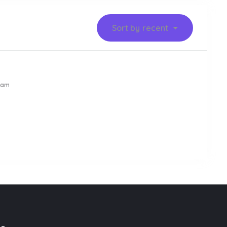
Sort by
recent
 am