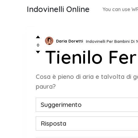
Indovinelli Online
You can use WP
Daria Doretti
Indovinelli Per Bambini Di 
0
Tienilo Fe
Cosa è pieno di aria e talvolta di 
paura?
Suggerimento
Risposta