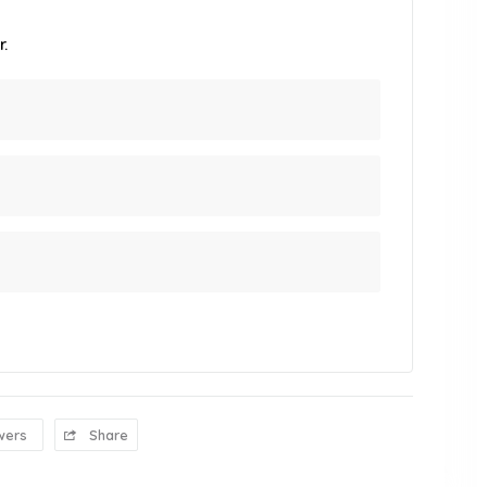
.
wers
Share