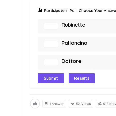
Participate in Poll, Choose Your Answer
Rubinetto
Palloncino
Dottore
Submit
Results
1 Answer
52
Views
0
Follo