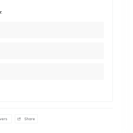
.
wers
Share