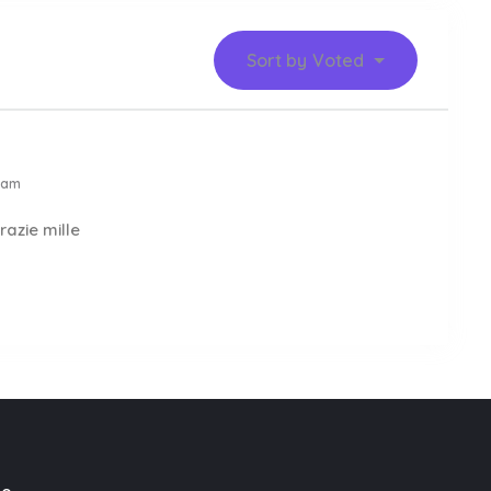
Sort by
Voted
 am
razie mille