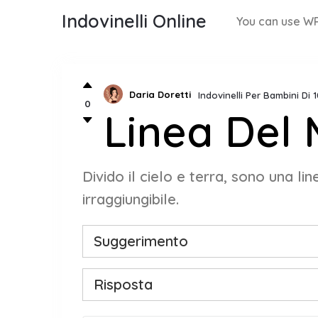
Indovinelli Online
You can use WP
Daria Doretti
Indovinelli Per Bambini Di 
0
Linea Del
Divido il cielo e terra, sono una li
irraggiungibile.
Suggerimento
Risposta