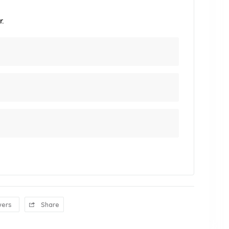
.
wers
Share