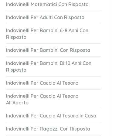
Indovinelli Matematici Con Risposta
Indovinelli Per Adulti Con Risposta
Indovinelli Per Bambini 6-8 Anni Con
Risposta
Indovinelli Per Bambini Con Risposta
Indovinelli Per Bambini Di 10 Anni Con
Risposta
 Auguri!
Linea Del Mare
1 Answer
Indovinelli Per Caccia Al Tesoro
er 20, 2023
October 20, 2023
Indovinelli Per Caccia Al Tesoro
All'Aperto
Indovinelli Per Caccia Al Tesoro In Casa
Indovinelli Per Ragazzi Con Risposta