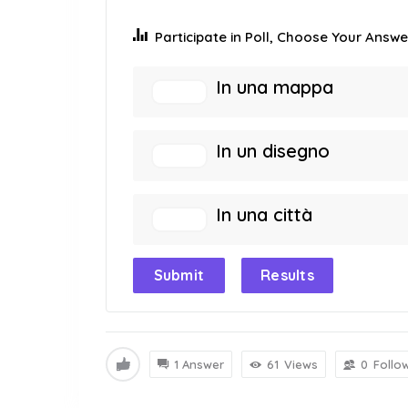
Participate in Poll, Choose Your Answer
In una mappa
In un disegno
In una città
Submit
Results
1 Answer
61
Views
0
Follo