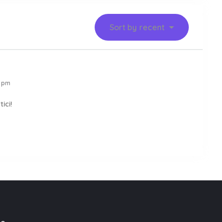
Sort by
recent
4 pm
tici!