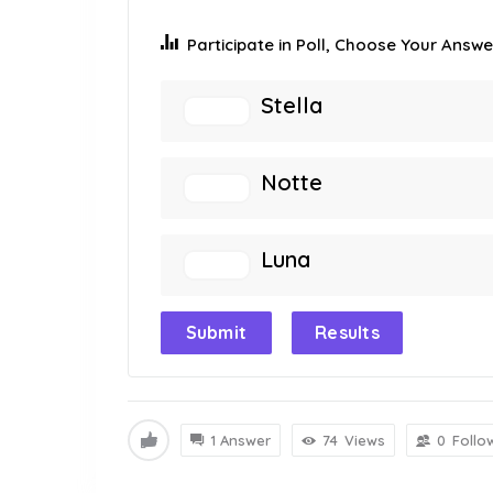
Participate in Poll, Choose Your Answer
Stella
Notte
Luna
Submit
Results
1 Answer
74
Views
0
Follo