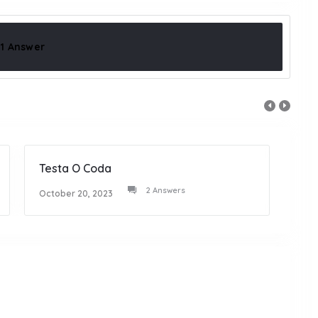
1 Answer
Testa O Coda
Sono
2 Answers
October 20, 2023
Octob