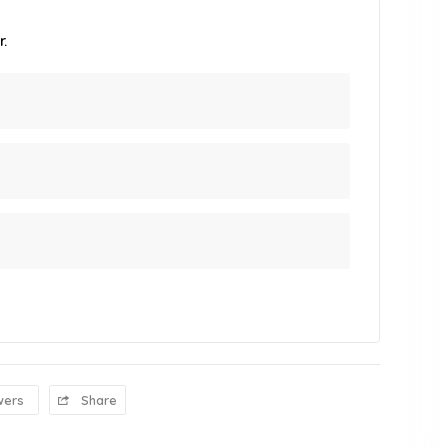
.
wers
Share