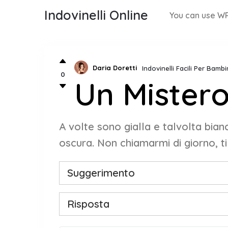
Indovinelli Online
You can use WP
Daria Doretti
Indovinelli Facili Per Bamb
0
Un Mistero
A volte sono gialla e talvolta bian
oscura. Non chiamarmi di giorno, ti
Suggerimento
Risposta