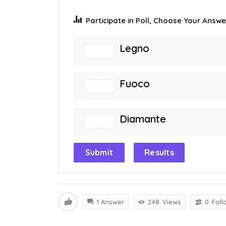
Participate in Poll, Choose Your Answer
Legno
Fuoco
Diamante
Submit
Results
1 Answer
248
Views
0
Foll