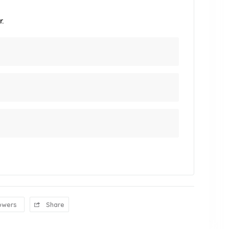
.
owers
Share