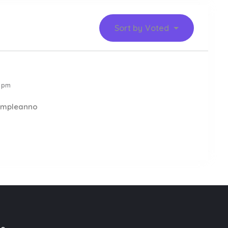
Sort by
Voted
4 pm
compleanno