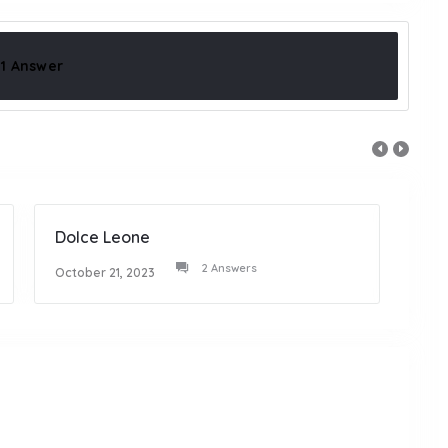
1 Answer
Dolce Leone
Mi F
2 Answers
October 21, 2023
Octob