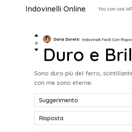
Indovinelli Online
You can use WP
Daria Doretti
Indovinelli Facili Con Rispo
0
Duro e Bril
Sono duro più del ferro, scintilla
con me sono eterne.
Suggerimento
Risposta