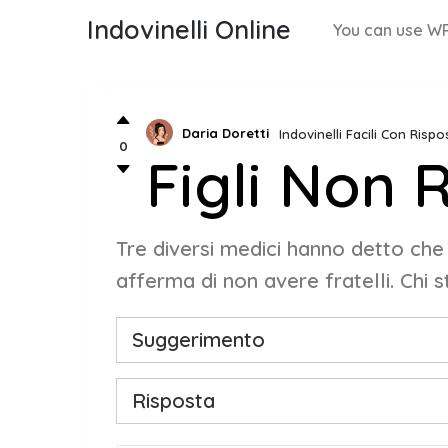
Indovinelli Online
You can use WP
Daria Doretti
Indovinelli Facili Con Rispo
0
Figli Non 
Tre diversi medici hanno detto che 
afferma di non avere fratelli. Chi
Suggerimento
Risposta