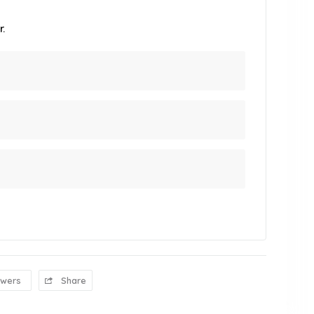
.
owers
Share