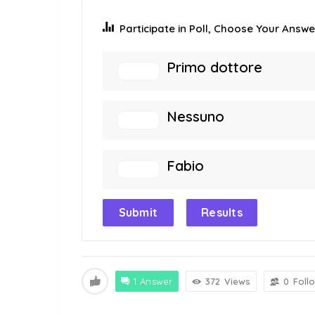
Participate in Poll, Choose Your Answer
Primo dottore
Nessuno
Fabio
Submit
Results
1 Answer
372
Views
0
Foll