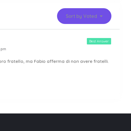
Sort by
Voted
Best Answer
4 pm
oro fratello, ma Fabio afferma di non avere fratelli.