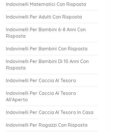
Indovinelli Matematici Con Risposta
Indovinelli Per Adulti Con Risposta
Indovinelli Per Bambini 6-8 Anni Con
Risposta
Indovinelli Per Bambini Con Risposta
Indovinelli Per Bambini Di 10 Anni Con
Risposta
o Brillante
Nome Tedesco
1 Answer
Indovinelli Per Caccia Al Tesoro
er 21, 2023
October 21, 2023
Indovinelli Per Caccia Al Tesoro
All'Aperto
Indovinelli Per Caccia Al Tesoro In Casa
Indovinelli Per Ragazzi Con Risposta