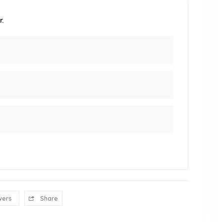
.
wers
Share