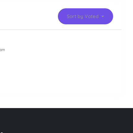
Sort by
Voted
 am