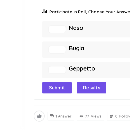
Participate in Poll, Choose Your Answer
Naso
Bugia
Geppetto
Submit
Results
1 Answer
77
Views
0
Follo