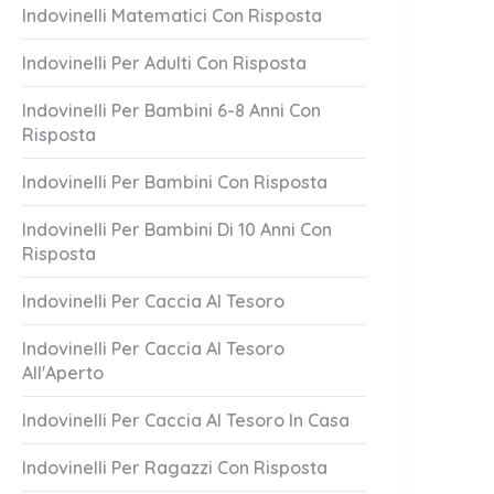
Indovinelli Matematici Con Risposta
Indovinelli Per Adulti Con Risposta
Indovinelli Per Bambini 6-8 Anni Con
Risposta
Indovinelli Per Bambini Con Risposta
Indovinelli Per Bambini Di 10 Anni Con
Risposta
 Auguri!
Linea Del Mare
1 Answer
Indovinelli Per Caccia Al Tesoro
er 20, 2023
October 20, 2023
Indovinelli Per Caccia Al Tesoro
All'Aperto
Indovinelli Per Caccia Al Tesoro In Casa
Indovinelli Per Ragazzi Con Risposta