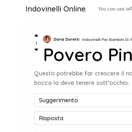
Indovinelli Online
You can use WP
Daria Doretti
Indovinelli Per Bambini Di 
1
Povero Pi
Questo potrebbe far crescere il na
bocca la deve tenere sott’occhio.
Suggerimento
Risposta