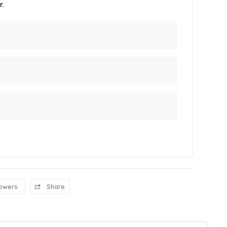
.
lowers
Share