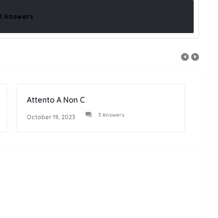
2 Answers
Attento A Non C
Fa F
3 Answers
October 19, 2023
Octob