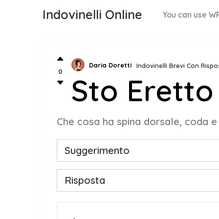
Indovinelli Online
You can use WP
Daria Doretti
Indovinelli Brevi Con Rispo
0
Sto Eretto
Che cosa ha spina dorsale, coda e
Suggerimento
Risposta