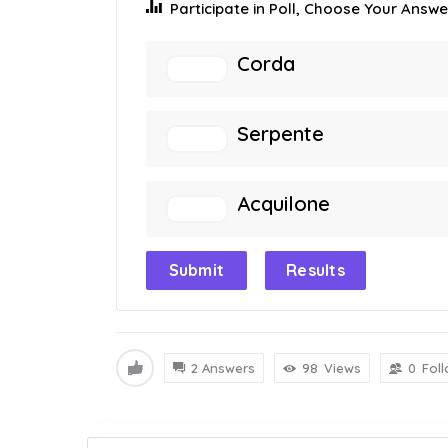
Participate in Poll, Choose Your Answer
Corda
Serpente
Acquilone
Submit
Results
2 Answers
98
Views
0
Fol