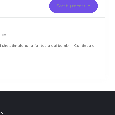
Sort by
recent
9 am
lli che stimolano la fantasia dei bambini. Continua a
mo