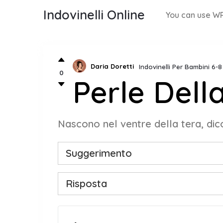
Indovinelli Online
You can use WP
Daria Doretti
Indovinelli Per Bambini 6-
0
Perle Dell
Nascono nel ventre della tera, di
Suggerimento
Risposta