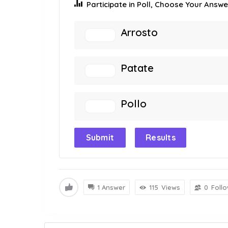
Participate in Poll, Choose Your Answer
Arrosto
Patate
Pollo
Submit
Results
1 Answer
115
Views
0
Foll