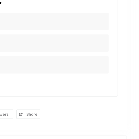
.
owers
Share