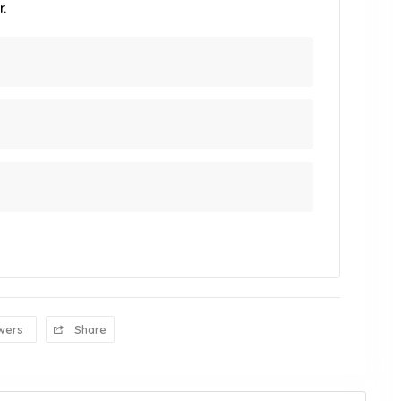
.
wers
Share