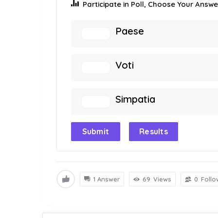
Participate in Poll, Choose Your Answer
Paese
Voti
Simpatia
Submit
Results
1 Answer
69
Views
0
Follo