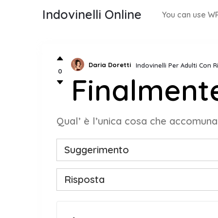
Indovinelli Online
You can use WP
Daria Doretti
Indovinelli Per Adulti Con 
0
Finalmente
Qual’ è l’unica cosa che accomuna l
Suggerimento
Risposta