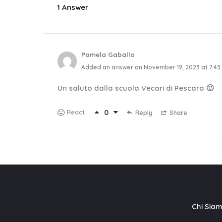
1 Answer
Pamela Gaballo
Added an answer on November 19, 2023 at 7:43
Un saluto dalla scuola Vecari di Pescara 🙂
0
React
Reply
Share
Chi Sia