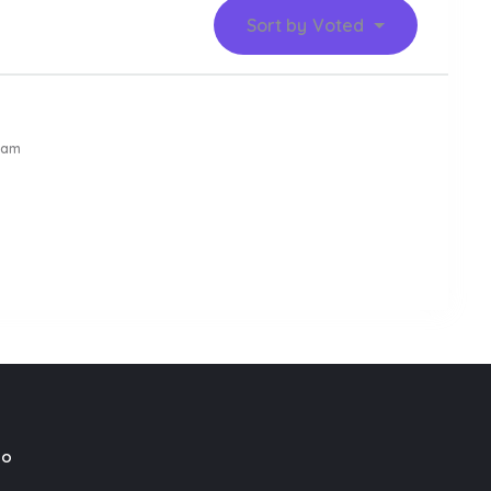
Sort by
Voted
 am
mo