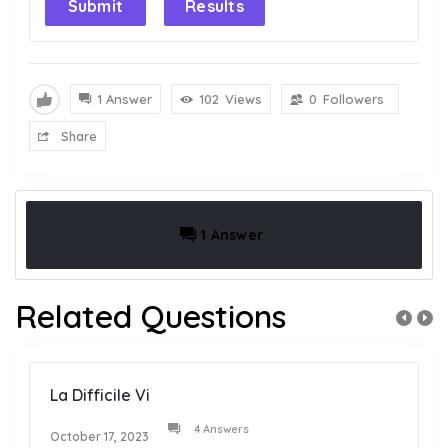
Submit
Results
1 Answer
102
Views
0
Followers
Share
1 Answer
Related Questions
La Difficile Vi
4 Answers
October 17, 2023