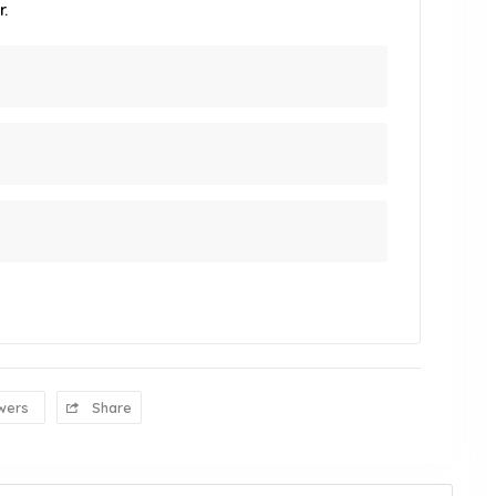
.
wers
Share