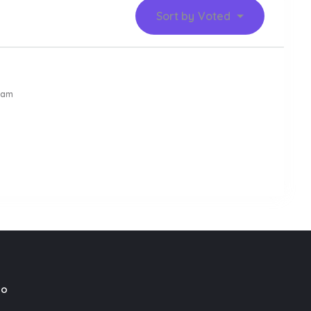
Sort by
Voted
 am
mo