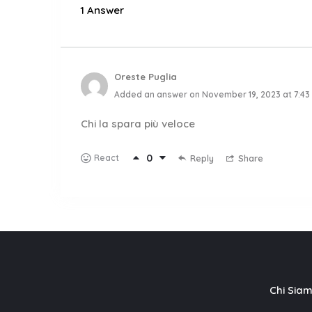
1 Answer
Oreste Puglia
Added an answer on November 19, 2023 at 7:43
Chi la spara più veloce
0
React
Reply
Share
Chi Sia