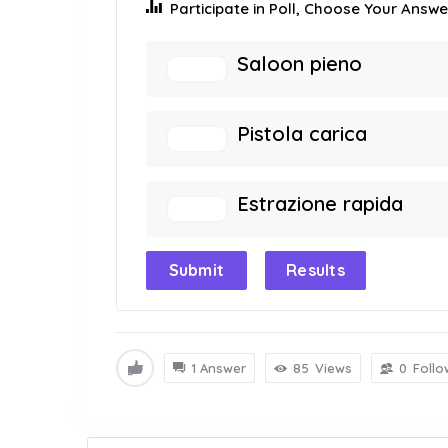
Participate in Poll, Choose Your Answer
Saloon pieno
Pistola carica
Estrazione rapida
Submit
Results
1 Answer
85
Views
0
Follo