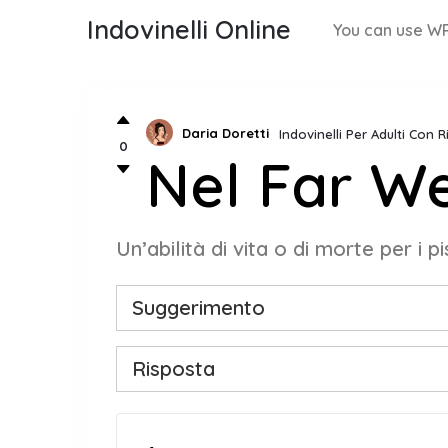
Indovinelli Online
You can use WP
Daria Doretti
Indovinelli Per Adulti Con 
0
Nel Far W
Un’abilità di vita o di morte per i pi
Suggerimento
Risposta