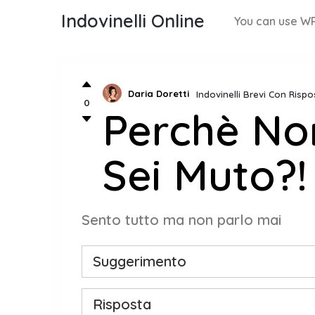
Indovinelli Online
You can use WP
Daria Doretti
Indovinelli Brevi Con Rispo
0
Perchè Non
Sei Muto?!
Sento tutto ma non parlo mai
Suggerimento
Risposta