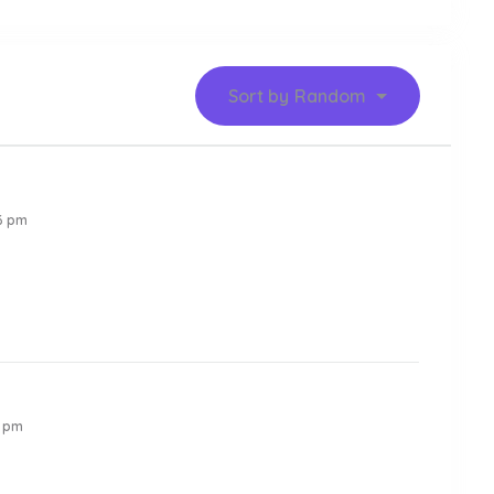
Sort by
Random
6 pm
2 pm