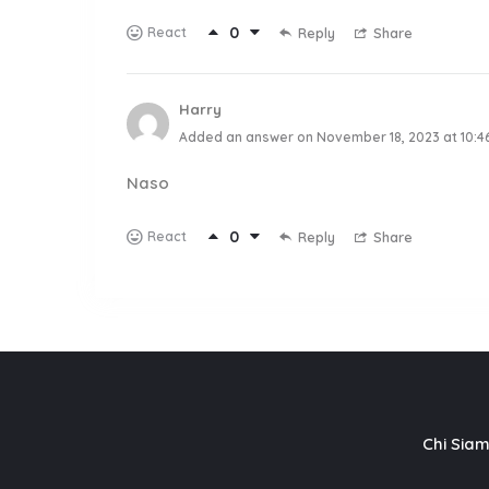
0
React
Reply
Share
Harry
Added an answer on November 18, 2023 at 10:4
Naso
0
React
Reply
Share
Chi Sia