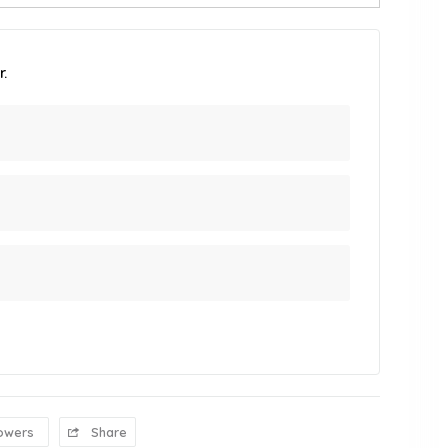
.
lowers
Share