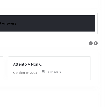
3 Answers
Attento A Non C
Fa F
3 Answers
October 19, 2023
Octob