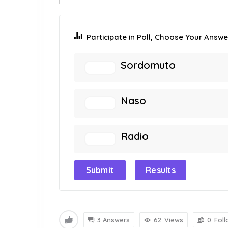
Participate in Poll, Choose Your Answer
Sordomuto
Naso
Radio
Submit
Results
3 Answers
62
Views
0
Fol