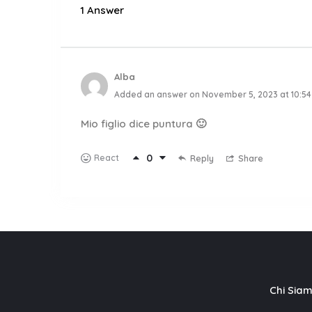
1 Answer
Alba
Added an answer on November 5, 2023 at 10:5
Mio figlio dice puntura 🙂
0
React
Reply
Share
Chi Sia