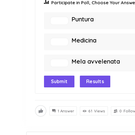
Participate in Poll, Choose Your Answer
Puntura
Medicina
Mela avvelenata
Submit
Results
1 Answer
61
Views
0
Follo