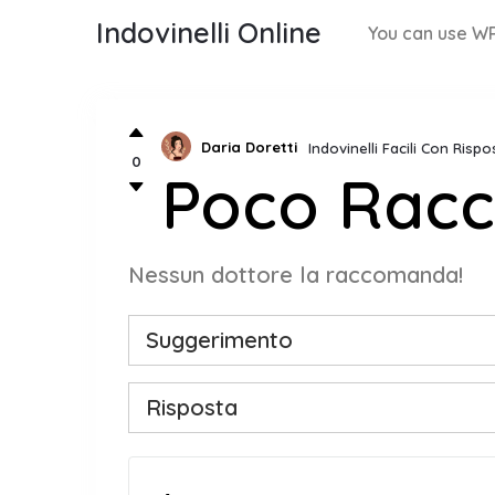
Indovinelli Online
You can use WP
Daria Doretti
Indovinelli Facili Con Rispo
0
Poco Rac
Nessun dottore la raccomanda!
Suggerimento
Risposta