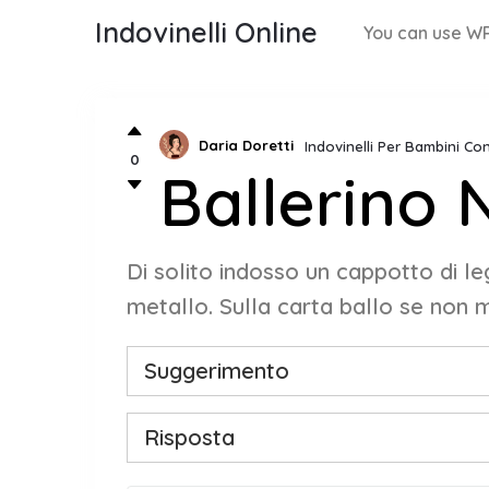
Indovinelli Online
You can use WP
Daria Doretti
Indovinelli Per Bambini Co
0
Ballerino 
Di solito indosso un cappotto di le
metallo. Sulla carta ballo se non mi
Suggerimento
Risposta