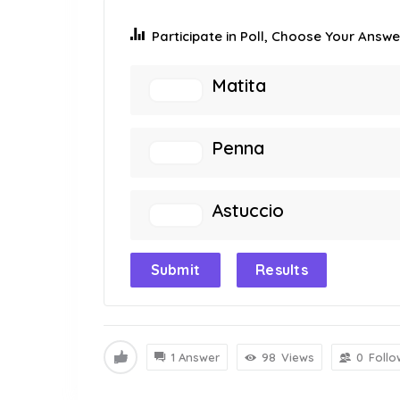
Participate in Poll, Choose Your Answer
Matita
Penna
Astuccio
Submit
Results
1 Answer
98
Views
0
Follo