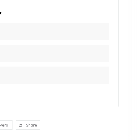
.
wers
Share