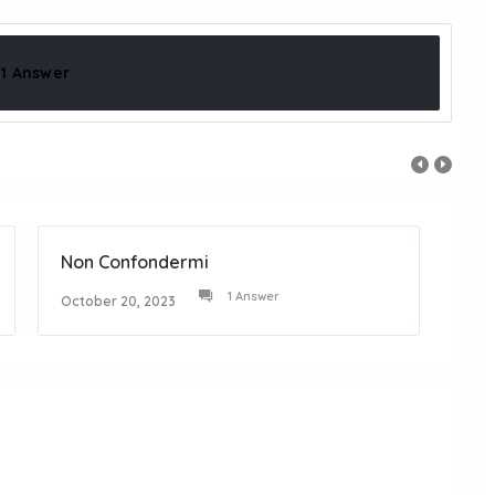
1 Answer
Non Confondermi
Bian
1 Answer
October 20, 2023
Octob