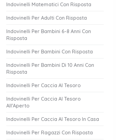
Indovinelli Matematici Con Risposta
Indovinelli Per Adulti Con Risposta
Indovinelli Per Bambini 6-8 Anni Con
Risposta
Indovinelli Per Bambini Con Risposta
Indovinelli Per Bambini Di 10 Anni Con
Risposta
co Candido
Bella Vita Che
1 Answer
Indovinelli Per Caccia Al Tesoro
er 20, 2023
October 20, 2023
Indovinelli Per Caccia Al Tesoro
All'Aperto
Indovinelli Per Caccia Al Tesoro In Casa
Indovinelli Per Ragazzi Con Risposta