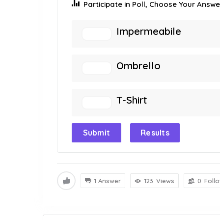
Participate in Poll, Choose Your Answer
Impermeabile
Ombrello
T-Shirt
Submit
Results
1 Answer
123
Views
0
Foll