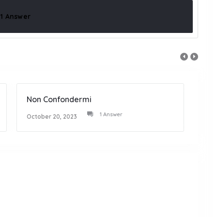
1 Answer
Non Confondermi
Bian
1 Answer
October 20, 2023
Octob