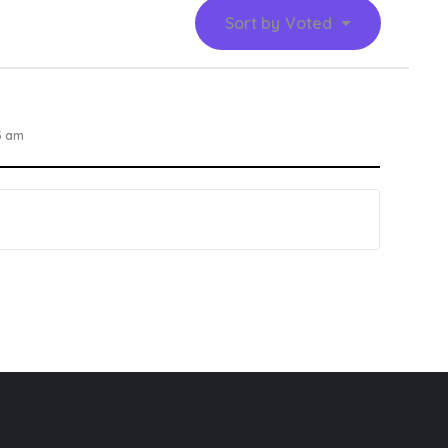
Sort by
Voted
3 am