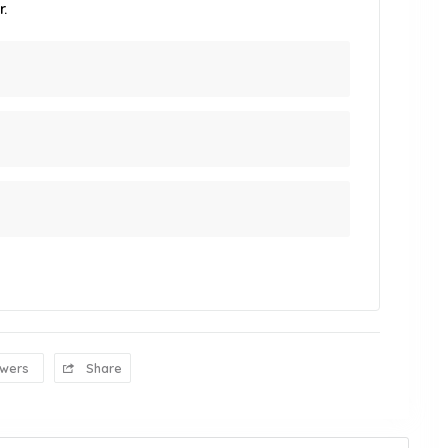
.
owers
Share