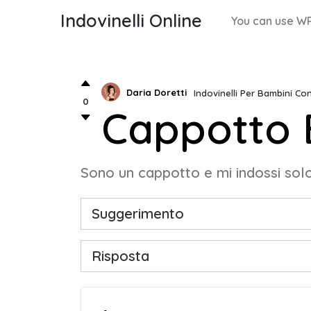
Indovinelli Online
You can use WP
Daria Doretti
Indovinelli Per Bambini Co
0
Cappotto
Sono un cappotto e mi indossi sol
Suggerimento
Risposta