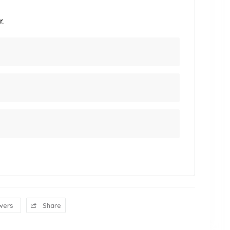
.
wers
Share