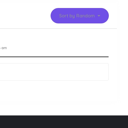
Sort by
Random
6 am