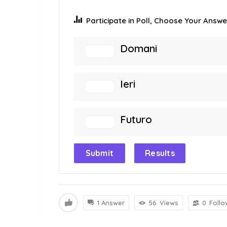
Participate in Poll, Choose Your Answer
Domani
Ieri
Futuro
Submit
Results
1 Answer
56
Views
0
Follo