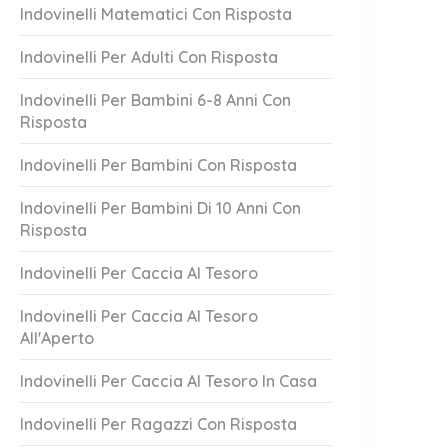
Indovinelli Matematici Con Risposta
Indovinelli Per Adulti Con Risposta
Indovinelli Per Bambini 6-8 Anni Con
Risposta
Indovinelli Per Bambini Con Risposta
Indovinelli Per Bambini Di 10 Anni Con
Risposta
Lascia Mai
Attento A Loro!
1 Answer
Indovinelli Per Caccia Al Tesoro
er 20, 2023
October 20, 2023
Indovinelli Per Caccia Al Tesoro
All'Aperto
Indovinelli Per Caccia Al Tesoro In Casa
Indovinelli Per Ragazzi Con Risposta