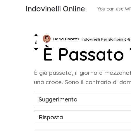
Indovinelli Online
You can use WP
Daria Doretti
Indovinelli Per Bambini 6-
0
È Passato 
È già passato, il giorno a mezzanot
una croce. Sono il contrario di dom
Suggerimento
Risposta