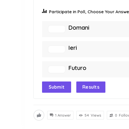
Participate in Poll, Choose Your Answer
Domani
Ieri
Futuro
Submit
Results
1 Answer
54
Views
0
Follo