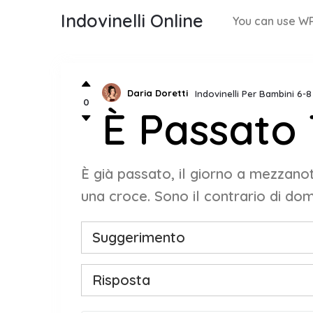
Indovinelli Online
You can use WP
Daria Doretti
Indovinelli Per Bambini 6-
0
È Passato 
È già passato, il giorno a mezzanot
una croce. Sono il contrario di dom
Suggerimento
Risposta