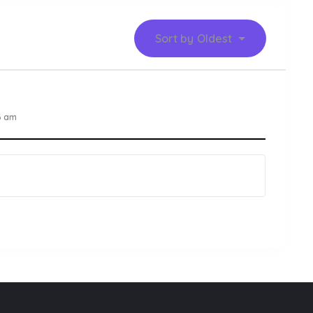
Sort by
Oldest
6 am