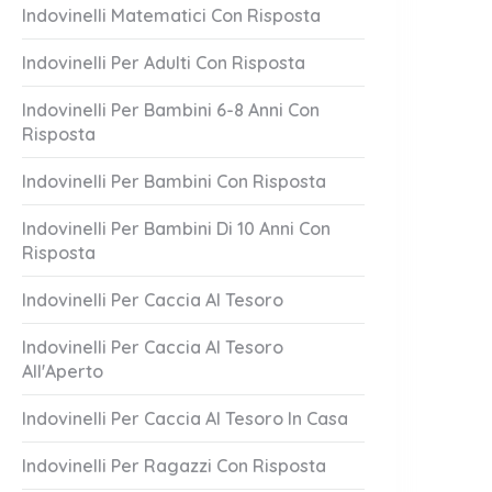
Indovinelli Matematici Con Risposta
Indovinelli Per Adulti Con Risposta
Indovinelli Per Bambini 6-8 Anni Con
Risposta
Indovinelli Per Bambini Con Risposta
Indovinelli Per Bambini Di 10 Anni Con
Risposta
Lascia Mai
Attento A Loro!
1 Answer
Indovinelli Per Caccia Al Tesoro
er 20, 2023
October 20, 2023
Indovinelli Per Caccia Al Tesoro
All'Aperto
Indovinelli Per Caccia Al Tesoro In Casa
Indovinelli Per Ragazzi Con Risposta