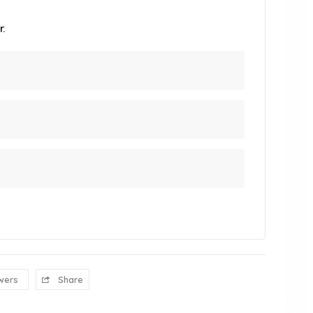
.
wers
Share