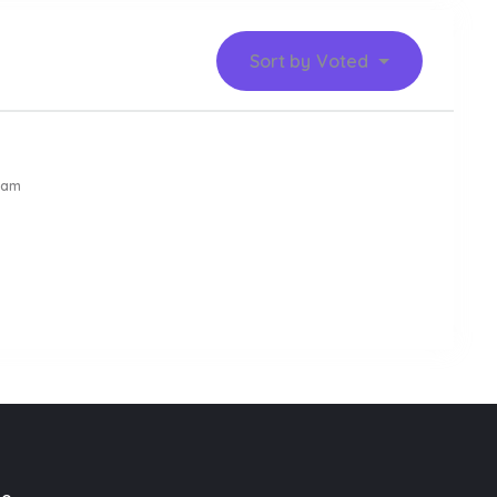
Sort by
Voted
 am