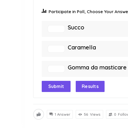
Participate in Poll, Choose Your Answer
Succo
Caramella
Gomma da masticare
Submit
Results
1 Answer
56
Views
0
Follo