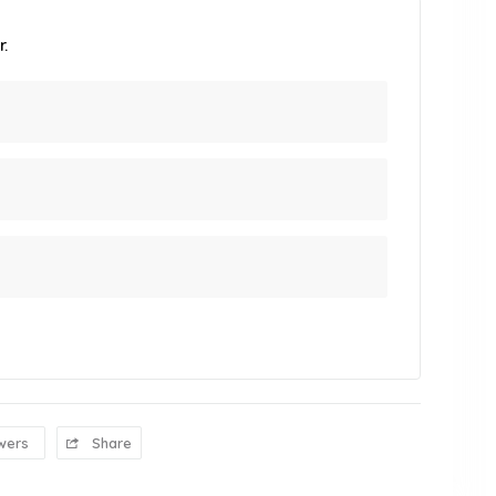
.
wers
Share