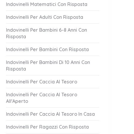
Indovinelli Matematici Con Risposta
Indovinelli Per Adulti Con Risposta
Indovinelli Per Bambini 6-8 Anni Con
Risposta
Indovinelli Per Bambini Con Risposta
Indovinelli Per Bambini Di 10 Anni Con
Risposta
co Candido
Bella Vita Che
1 Answer
Indovinelli Per Caccia Al Tesoro
er 20, 2023
October 20, 2023
Indovinelli Per Caccia Al Tesoro
All'Aperto
Indovinelli Per Caccia Al Tesoro In Casa
Indovinelli Per Ragazzi Con Risposta