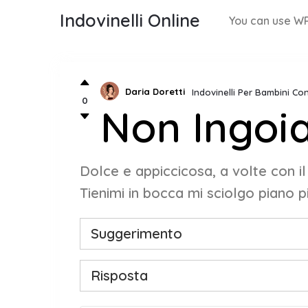
Indovinelli Online
You can use WP
Daria Doretti
Indovinelli Per Bambini Co
0
Non Ingoi
Dolce e appiccicosa, a volte con il
Tienimi in bocca mi sciolgo piano pi
Suggerimento
Risposta