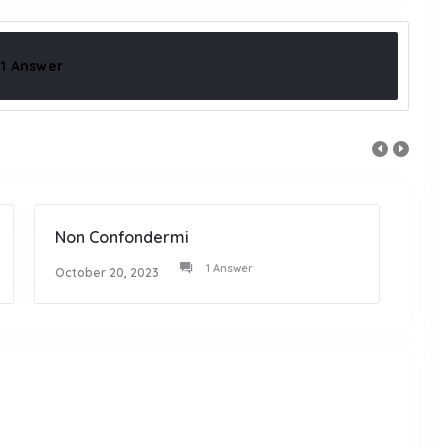
1 Answer
Non Confondermi
Bian
1 Answer
October 20, 2023
Octob