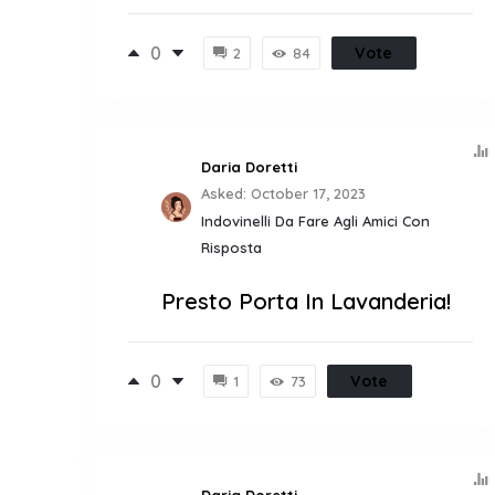
0
Vote
2
84
Daria Doretti
Asked:
October 17, 2023
Indovinelli Da Fare Agli Amici Con
Risposta
Presto Porta In Lavanderia!
0
Vote
1
73