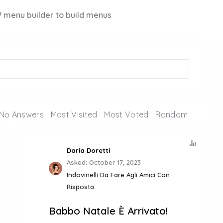
 menu builder to build menus
No Answers
Most Visited
Most Voted
Random
Daria Doretti
Asked:
October 17, 2023
Indovinelli Da Fare Agli Amici Con
Risposta
Babbo Natale È Arrivato!