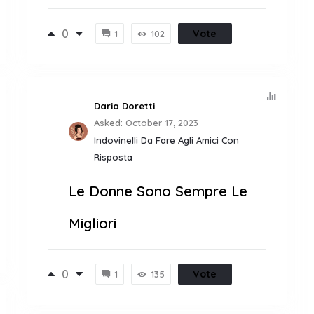
0
Vote
1
102
Daria Doretti
Asked:
October 17, 2023
Indovinelli Da Fare Agli Amici Con
Risposta
Le Donne Sono Sempre Le
Migliori
0
Vote
1
135