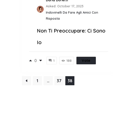
Daria Doretti
Asked:
October 17, 2023
Indovinelli Da Fare Agli Amici Con
Risposta
Non Ti Preoccupare: Ci Sono
Io
0
Vote
1
188
1
…
37
38