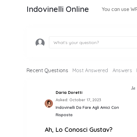
Indovinelli Online
You can use WP
What's your question?
Recent Questions
Most Answered
Answers
Daria Doretti
Asked:
October 17, 2023
Indovinelli Da Fare Agli Amici Con
Risposta
Ah, Lo Conosci Gustav?