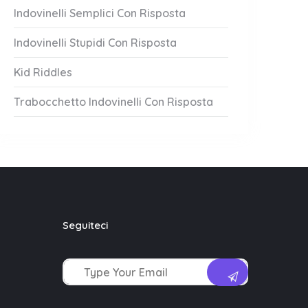
Indovinelli Semplici Con Risposta
Indovinelli Stupidi Con Risposta
Kid Riddles
Trabocchetto Indovinelli Con Risposta
Seguiteci