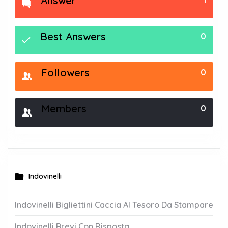
Answer
1
Best Answers
0
Followers
0
Members
0
Indovinelli
Indovinelli Bigliettini Caccia Al Tesoro Da Stampare
Indovinelli Brevi Con Risposta