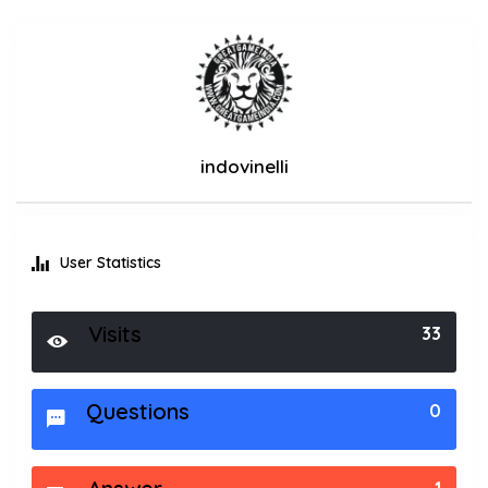
indovinelli
User Statistics
Visits
33
Questions
0