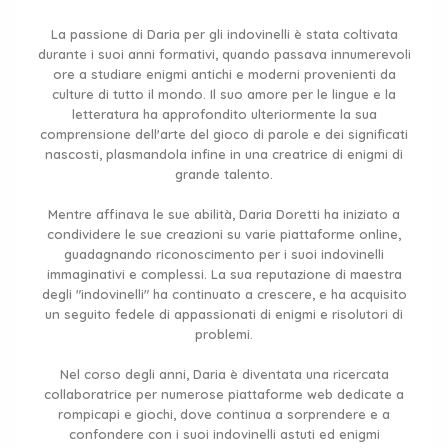
La passione di Daria per gli indovinelli è stata coltivata
durante i suoi anni formativi, quando passava innumerevoli
ore a studiare enigmi antichi e moderni provenienti da
culture di tutto il mondo. Il suo amore per le lingue e la
letteratura ha approfondito ulteriormente la sua
comprensione dell'arte del gioco di parole e dei significati
nascosti, plasmandola infine in una creatrice di enigmi di
grande talento.
Mentre affinava le sue abilità, Daria Doretti ha iniziato a
condividere le sue creazioni su varie piattaforme online,
guadagnando riconoscimento per i suoi indovinelli
immaginativi e complessi. La sua reputazione di maestra
degli "indovinelli" ha continuato a crescere, e ha acquisito
un seguito fedele di appassionati di enigmi e risolutori di
problemi.
Nel corso degli anni, Daria è diventata una ricercata
collaboratrice per numerose piattaforme web dedicate a
rompicapi e giochi, dove continua a sorprendere e a
confondere con i suoi indovinelli astuti ed enigmi