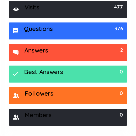
Visits
477
Questions
376
Answers
2
Best Answers
0
Followers
0
Members
0