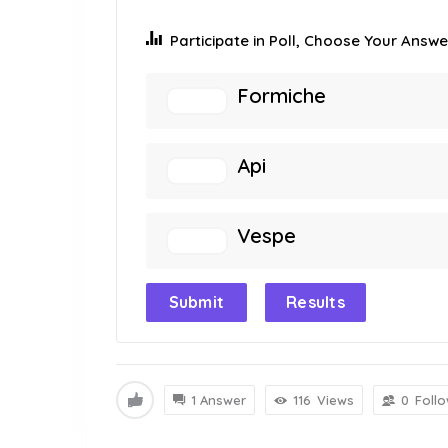
Participate in Poll, Choose Your Answer
Formiche
Api
Vespe
Submit
Results
1 Answer
116
Views
0
Foll