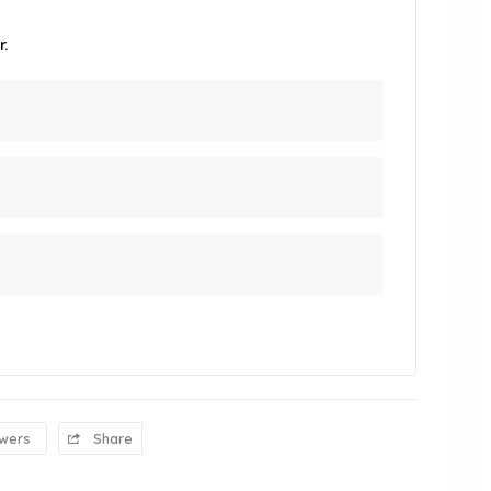
.
owers
Share