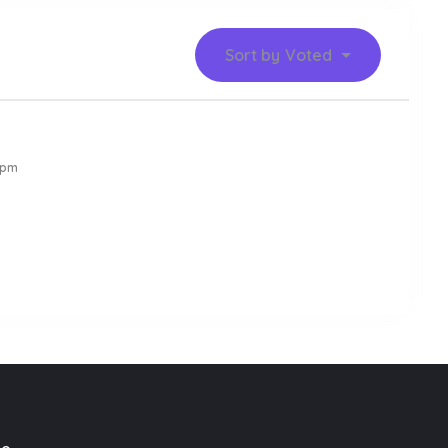
Sort by
Voted
 pm