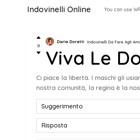
Indovinelli Online
You can use WP
Daria Doretti
Indovinelli Da Fare Agli Am
0
Viva Le D
Ci piace la libertà. I maschi gli us
nostra comunità, la regina è la nost
Suggerimento
Risposta