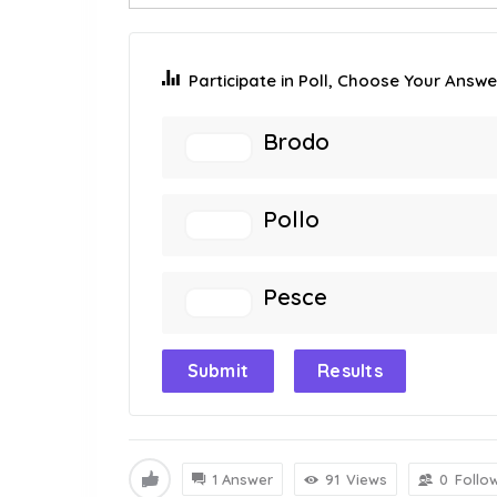
Participate in Poll, Choose Your Answer
Brodo
Pollo
Pesce
Submit
Results
1 Answer
91
Views
0
Follo