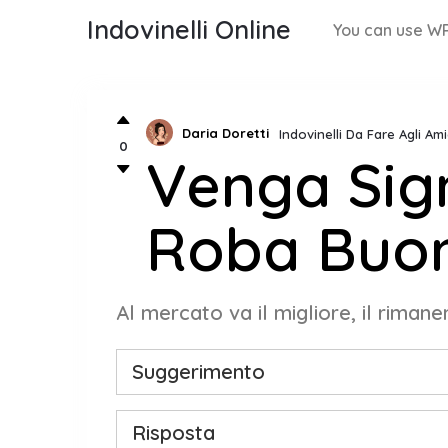
Indovinelli Online
You can use WP
Daria Doretti
Indovinelli Da Fare Agli Am
0
Venga Sig
Roba Buon
Al mercato va il migliore, il rimane
Suggerimento
Risposta