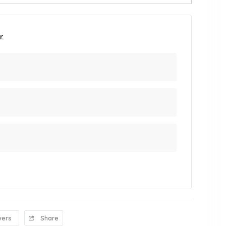
.
wers
Share