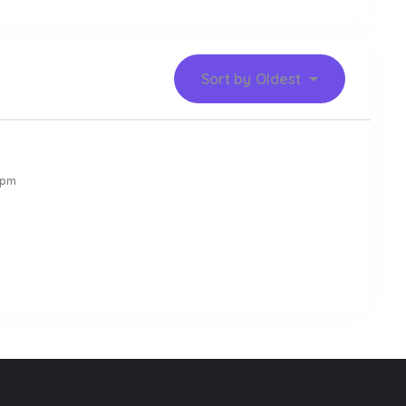
Sort by
Oldest
 pm