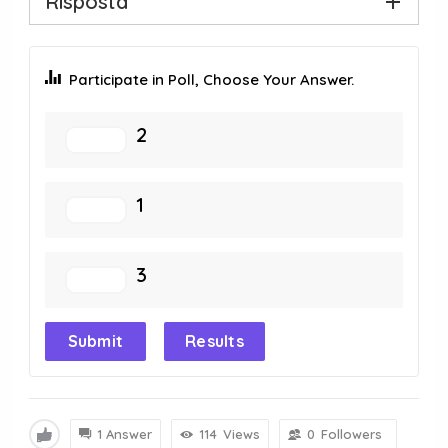
Risposta
Participate in Poll, Choose Your Answer.
2
1
3
Submit
Results
1 Answer
114
Views
0
Followers