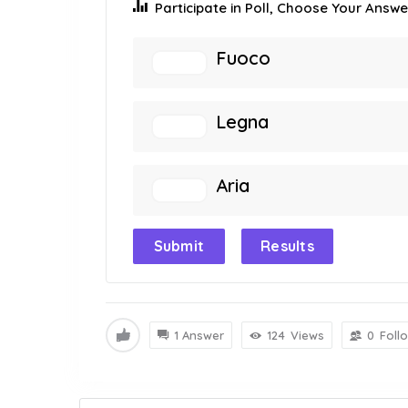
Participate in Poll, Choose Your Answer
Fuoco
Legna
Aria
Submit
Results
1 Answer
124
Views
0
Foll