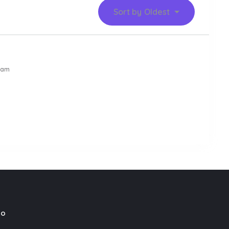
Sort by
Oldest
 am
mo