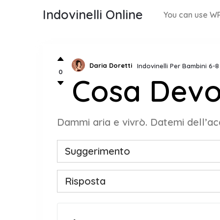
Indovinelli Online
You can use WP
Daria Doretti
Indovinelli Per Bambini 6-
0
Cosa Devo
Dammi aria e vivrò. Datemi dell’ac
Suggerimento
Risposta