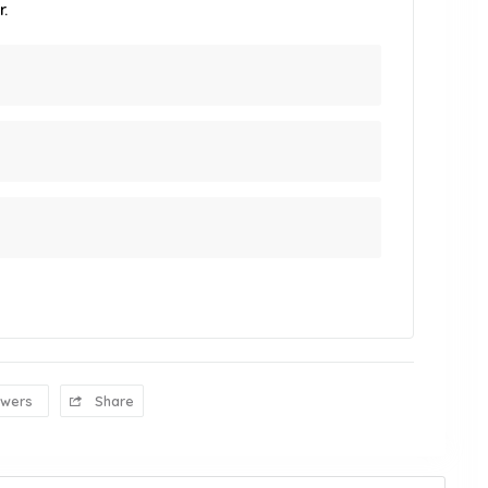
.
owers
Share