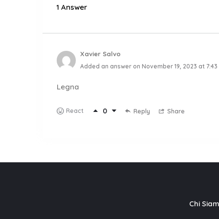
1 Answer
Xavier Salvo
Added an answer on November 19, 2023 at 7:43
Legna
0
React
Reply
Share
Chi Sia