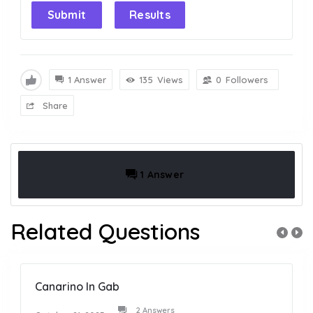
Submit
Results
1 Answer
135
Views
0
Followers
Share
1 Answer
Related Questions
Canarino In Gab
2 Answers