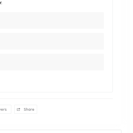
.
wers
Share