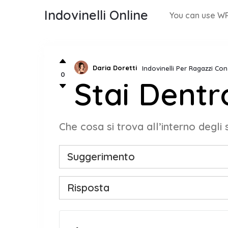
Indovinelli Online
You can use WP
Daria Doretti
Indovinelli Per Ragazzi Co
0
Stai Dentr
Che cosa si trova all’interno degli 
Suggerimento
Risposta