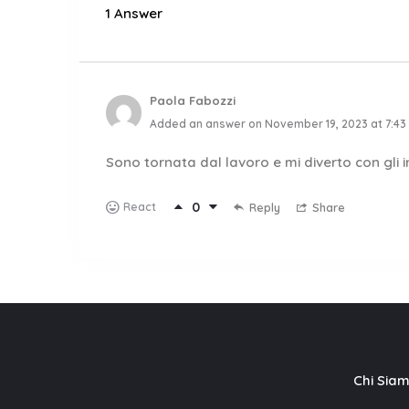
1 Answer
Paola Fabozzi
Added an answer on November 19, 2023 at 7:43
Sono tornata dal lavoro e mi diverto con gli in
0
React
Reply
Share
Chi Sia