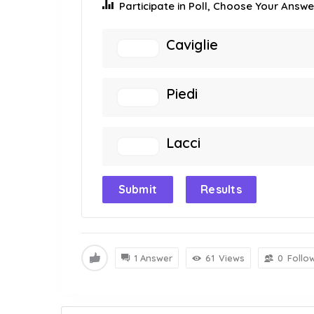
Participate in Poll, Choose Your Answer
Caviglie
Piedi
Lacci
Submit
Results
1 Answer
61
Views
0
Follo