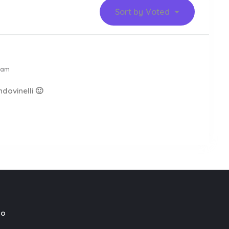
Sort by
Voted
 am
dovinelli 🙂
mo