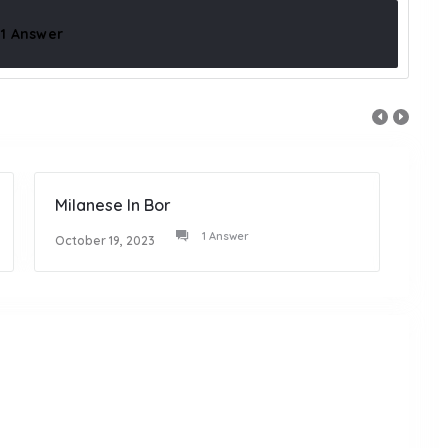
1 Answer
Milanese In Bor
Amic
1 Answer
October 19, 2023
Octob