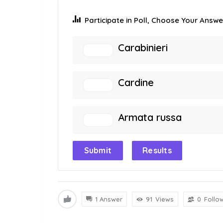
Participate in Poll, Choose Your Answer
Carabinieri
Cardine
Armata russa
Submit
Results
1 Answer
91
Views
0
Follo