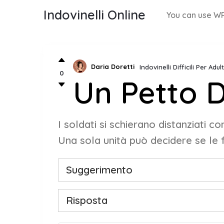
Indovinelli Online
You can use WP
Daria Doretti
Indovinelli Difficili Per Adu
0
Un Petto 
I soldati si schierano distanziati c
Una sola unità può decidere se le fi
Suggerimento
Risposta