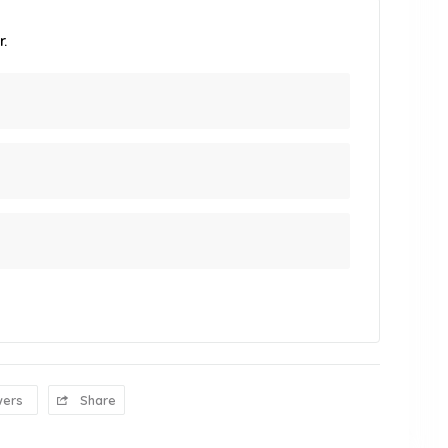
.
wers
Share