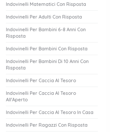
Indovinelli Matematici Con Risposta
Indovinelli Per Adulti Con Risposta
Indovinelli Per Bambini 6-8 Anni Con
Risposta
Indovinelli Per Bambini Con Risposta
Indovinelli Per Bambini Di 10 Anni Con
Risposta
ive Lì?
Piccolo E Affid
1 Answer
Indovinelli Per Caccia Al Tesoro
er 18, 2023
October 18, 2023
Indovinelli Per Caccia Al Tesoro
All'Aperto
Indovinelli Per Caccia Al Tesoro In Casa
Indovinelli Per Ragazzi Con Risposta