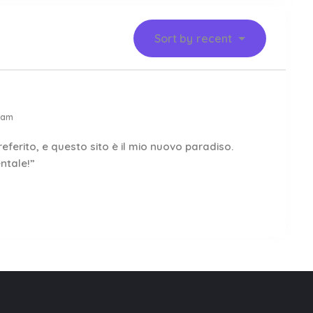
Sort by
recent
 am
referito, e questo sito è il mio nuovo paradiso.
ntale!”