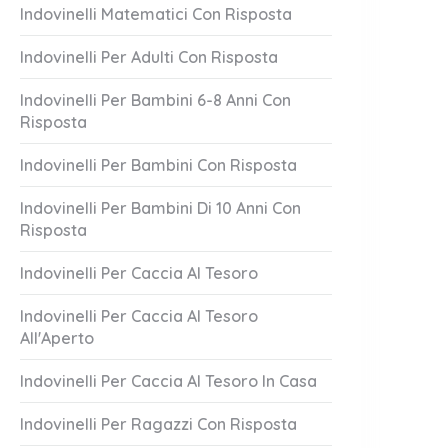
Indovinelli Matematici Con Risposta
Indovinelli Per Adulti Con Risposta
Indovinelli Per Bambini 6-8 Anni Con
Risposta
Indovinelli Per Bambini Con Risposta
Indovinelli Per Bambini Di 10 Anni Con
Risposta
lo E Affid
Eternità Ti Asp
3 Answers
Indovinelli Per Caccia Al Tesoro
er 18, 2023
October 18, 2023
Indovinelli Per Caccia Al Tesoro
All'Aperto
Indovinelli Per Caccia Al Tesoro In Casa
Indovinelli Per Ragazzi Con Risposta