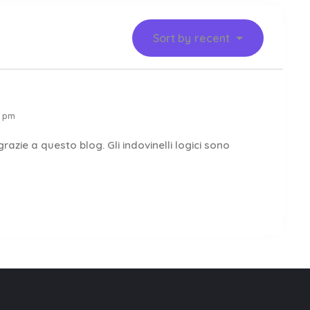
Sort by
recent
8 pm
azie a questo blog. Gli indovinelli logici sono