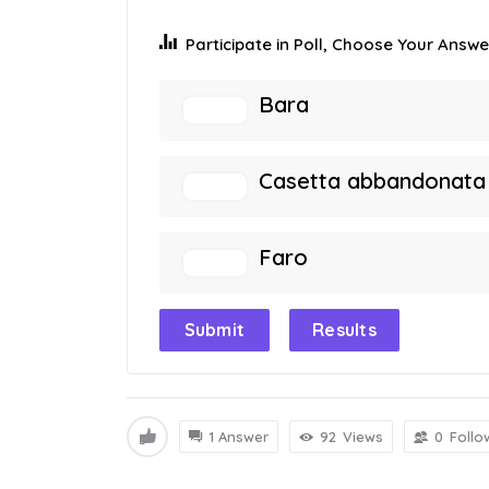
Participate in Poll, Choose Your Answer
Bara
Casetta abbandonata
Faro
Submit
Results
1 Answer
92
Views
0
Follo