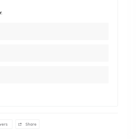
.
wers
Share