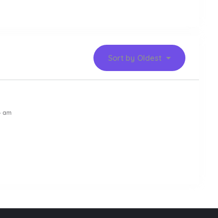
Sort by
Oldest
4 am