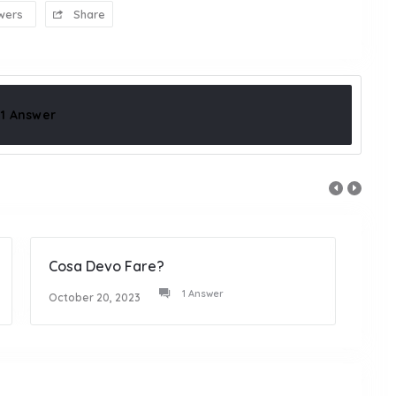
wers
Share
1 Answer
Cosa Devo Fare?
Non 
1 Answer
October 20, 2023
Octob