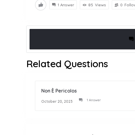
1 Answer
85
Views
0
Follo
Related Questions
Non È Pericolos
1 Answer
October 20, 2023