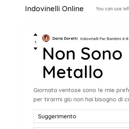
Indovinelli Online
You can use WP
Daria Doretti
Indovinelli Per Bambini 6-
1
Non Sono 
Metallo
Giornata ventose sono le mie preferi
per tirarmi giù non hai bisogno di c
Suggerimento