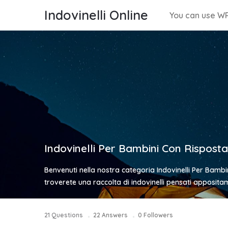
Indovinelli Online
You can use WP
Indovinelli Per Bambini Con Risposta
Benvenuti nella nostra categoria Indovinelli Per Bambini
troverete una raccolta di indovinelli pensati apposita
21
Questions
22
Answers
0
Followers