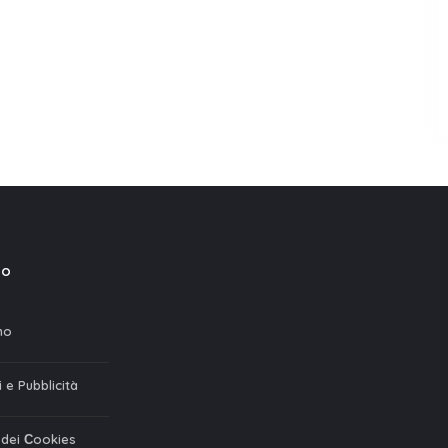
mo
mo
 e Pubblicità
a dei Сookies