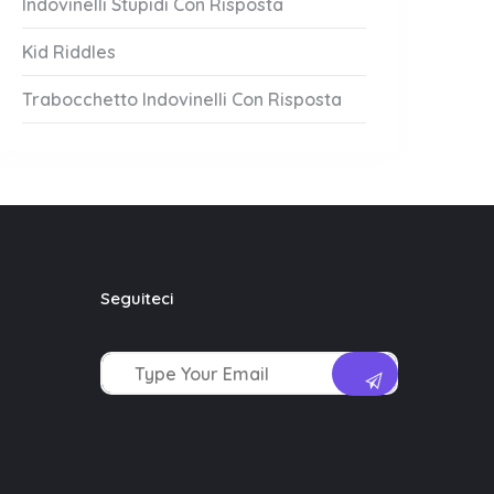
Indovinelli Stupidi Con Risposta
Kid Riddles
Trabocchetto Indovinelli Con Risposta
Seguiteci