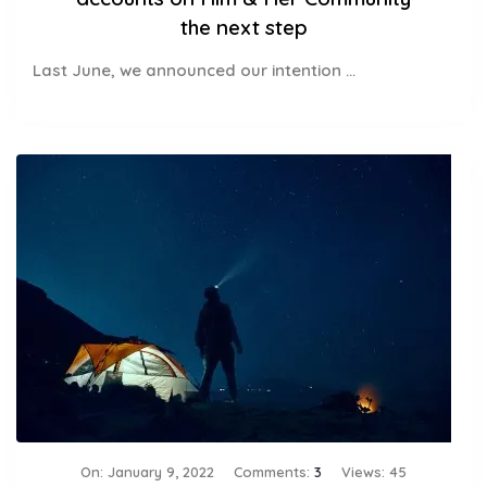
the next step
Last June, we announced our intention ...
On:
January 9, 2022
Comments:
3
Views: 45