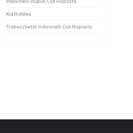
Indovinelli Stupidi Con Risposta
Kid Riddles
Trabocchetto Indovinelli Con Risposta