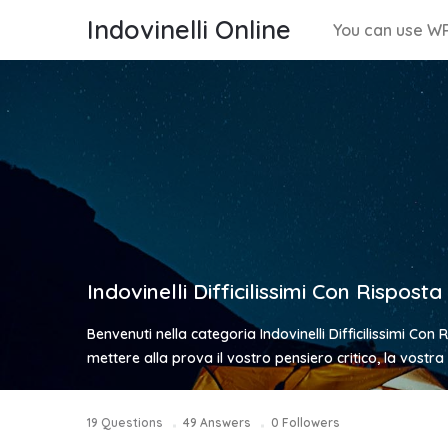
Indovinelli Online
You can use WP
Indovinelli Difficilissimi Con Risposta
Benvenuti nella categoria Indovinelli Difficilissimi Con
mettere alla prova il vostro pensiero critico, la vos
19
Questions
49
Answers
0
Followers