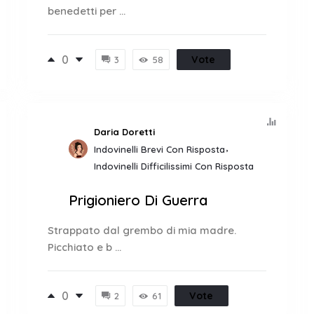
benedetti per ...
0
Vote
3
58
Daria Doretti
Indovinelli Brevi Con Risposta
Indovinelli Difficilissimi Con Risposta
Prigioniero Di Guerra
Strappato dal grembo di mia madre.
Picchiato e b ...
0
Vote
2
61